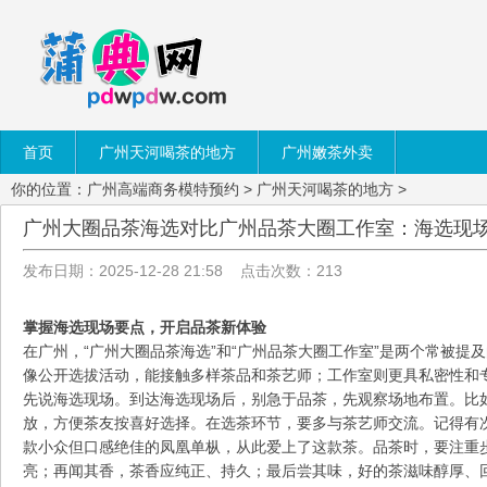
首页
广州天河喝茶的地方
广州嫩茶外卖
你的位置：
广州高端商务模特预约
>
广州天河喝茶的地方
>
‌广州大圈品茶海选对比广州品茶大圈工作室‌：海选现场
发布日期：2025-12-28 21:58 点击次数：213
掌握海选现场要点，开启品茶新体验
在广州，“广州大圈品茶海选”和“广州品茶大圈工作室”是两个常被提
像公开选拔活动，能接触多样茶品和茶艺师；工作室则更具私密性和
先说海选现场。到达海选现场后，别急于品茶，先观察场地布置。比
放，方便茶友按喜好选择。在选茶环节，要多与茶艺师交流。记得有
款小众但口感绝佳的凤凰单枞，从此爱上了这款茶。品茶时，要注重
亮；再闻其香，茶香应纯正、持久；最后尝其味，好的茶滋味醇厚、