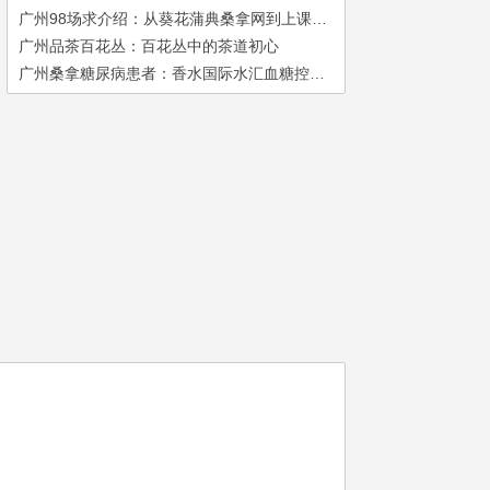
广州98场求介绍：从葵花蒲典桑拿网到上课喝茶资源的用户社群运营
广州品茶百花丛：百花丛中的茶道初心
广州桑拿糖尿病患者：香水国际水汇血糖控制技巧