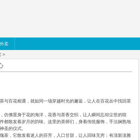
外卖
卖
>
心
茶与百花相遇，就如同一场穿越时光的邂逅，让人在百花丛中找回茶
，仿佛置身于花的海洋，花香与茶香交织，让人瞬间忘却尘世的喧
件都散发着岁月的韵味。这里的茶师们，身着传统服饰，手法娴熟地
神圣的仪式。
瑰茶，它散发着迷人的芬芳，入口甘甜，让人回味无穷；有清新淡雅